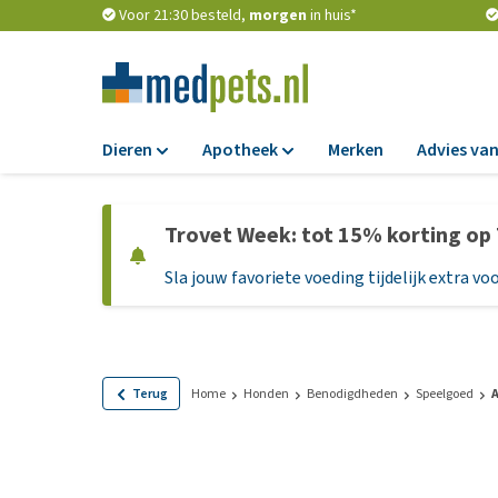
Voor 21:30 besteld,
morgen
in huis*
Dieren
Apotheek
Merken
Advies van
Voer
Apotheek
Trovet Week: tot 15% korting op
Hondenbrokken
Vlooien en teken
Sla jouw favoriete voeding tijdelijk extra voo
Natvoer
Ontworming
Dieetvoer
Medicijnen en
supplementen
Standaardvoer
Probiotica en we
Graanvrij honden
Terug
Home
Honden
Benodigdheden
Speelgoed
A
Vitamines en min
Puppyvoer en sna
Medische benodi
Glutenvrij honden