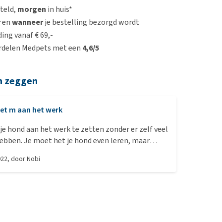
steld,
morgen
in huis*
r
en
wanneer
je bestelling bezorgd wordt
ing vanaf € 69,-
rdelen Medpets met een
4,6/5
n zeggen
et m aan het werk
je hond aan het werk te zetten zonder er zelf veel
ebben. Je moet het je hond even leren, maar
ze er lekker zelf mee aan de slag. Het is een
022
, door
Nobi
bal rolt eruit, dus prima voor binnen, ook met een
nd