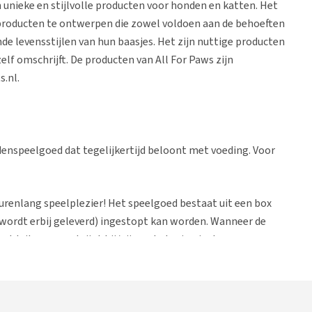
 unieke en stijlvolle producten voor honden en katten. Het
 producten te ontwerpen die zowel voldoen aan de behoeften
nde levensstijlen van hun baasjes. Het zijn nuttige producten
zelf omschrijft. De producten van All For Paws zijn
s.nl.
denspeelgoed dat tegelijkertijd beloont met voeding. Voor
 urenlang speelplezier! Het speelgoed bestaat uit een box
(wordt erbij geleverd) ingestopt kan worden. Wanneer de
et luik open en krijgt hij/zij een beloning in de vorm van
 andere kant van de box er weer rollend uit, zodat de hond
 AFP Interactive Fetch'N Treat geschoten, maar