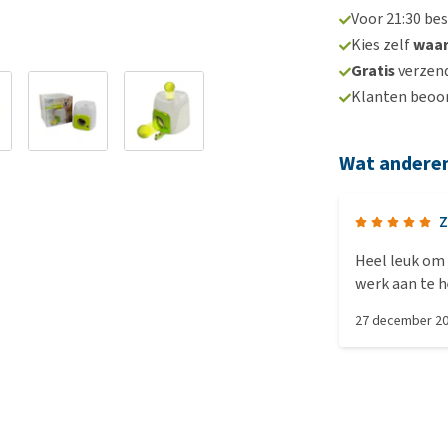
Voor 21:30 be
Kies zelf
waa
Gratis
verzend
Klanten beoo
Wat andere
Z
Heel leuk om 
werk aan te h
daarna kan de
27 december 2
rustig spel, 
fanatieke ho