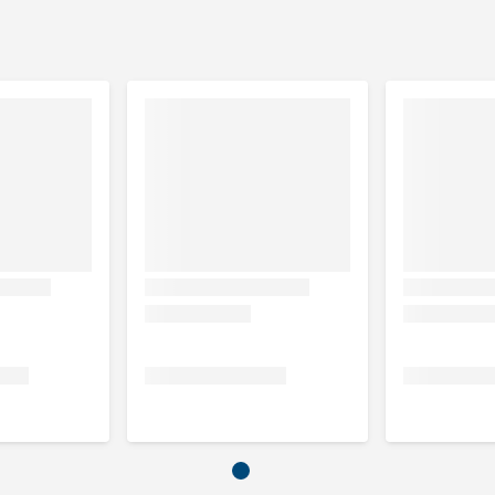
h'N Treat werkt optimaal bij een brokjes/koekjes afmeting
s zal het apparaat gaan haperen. De Fetch'N Treat geeft
door voorkom je dat jouw hond teveel snoepjes binnenkrijgt.
r/beloningen ingestopt kunnen worden. Speel en train de
kan en zo eindeloos speelplezier kan beleven!
t past de
Kong AirDog Squeakair Ball - maat m
ook in de