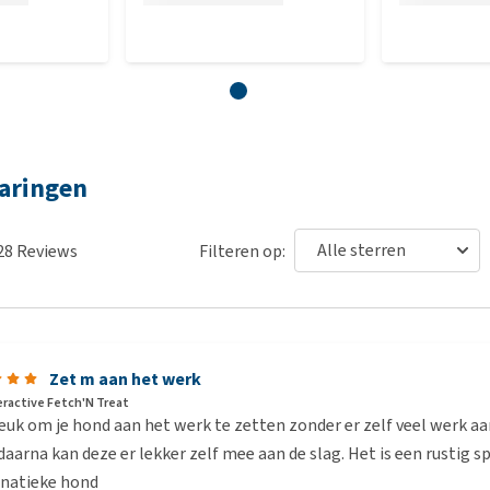
varingen
28
Reviews
Filteren op:
Zet m aan het werk
eractive Fetch'N Treat
euk om je hond aan het werk te zetten zonder er zelf veel werk aa
aarna kan deze er lekker zelf mee aan de slag. Het is een rustig sp
anatieke hond