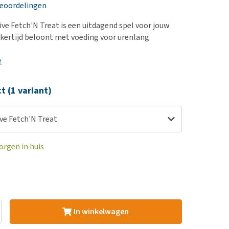
erproblemen
nd te zwaar wordt?
beoordelingen
derdom en dementie
lp! Mijn hond plast in
ive Fetch'N Treat is een uitdagend spel voor jouw
is. Wat nu?
ergewicht en conditie
jkertijd beloont met voeding voor urenlang
kijk alles
ieren, pezen en botten
e
uchtbaarheid
kijk alles
ct (1 variant)
ve Fetch'N Treat
orgen in huis
In winkelwagen