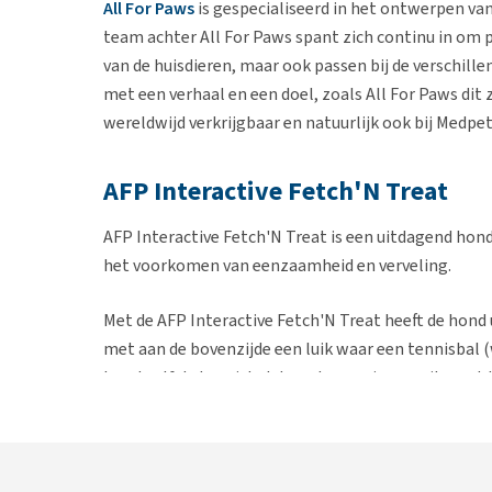
All For Paws
is gespecialiseerd in het ontwerpen van
team achter All For Paws spant zich continu in om
van de huisdieren, maar ook passen bij de verschille
met een verhaal en een doel, zoals All For Paws dit 
wereldwijd verkrijgbaar en natuurlijk ook bij Medpet
AFP Interactive Fetch'N Treat
AFP Interactive Fetch'N Treat is een uitdagend hon
het voorkomen van eenzaamheid en verveling.
Met de AFP Interactive Fetch'N Treat heeft de hond
met aan de bovenzijde een luik waar een tennisbal 
hond zelf de tennisbal door de opening gooit, gaat h
brokjes/beloningen. Ook komt de tennisbal er aan de
langdurig kan blijven apporteren.
LET OP: de bal en de beloningen worden
niet
uit de