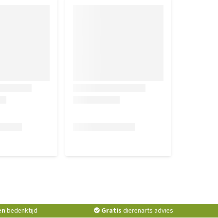
en
bedenktijd
Gratis
dierenarts advies