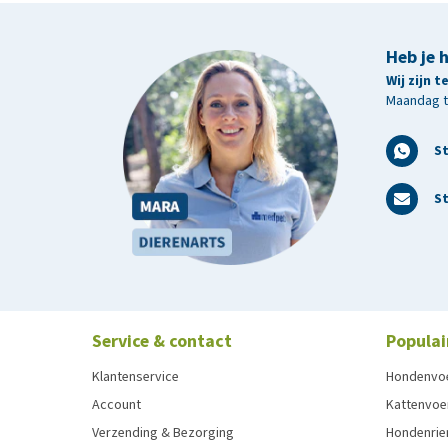
Heb je 
Wij zijn 
Maandag t/
S
St
Service & contact
Populai
Klantenservice
Hondenvo
Account
Kattenvoe
Verzending & Bezorging
Hondenrie