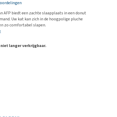
erproblemen
nd te zwaar wordt?
eoordelingen
derdom en dementie
lp! Mijn hond plast in
n AFP biedt een zachte slaapplaats in een donut
is. Wat nu?
ergewicht en conditie
and. Uw kat kan zich in de hoogpolige pluche
kijk alles
en zo comfortabel slapen.
ieren, pezen en botten
e
uchtbaarheid
kijk alles
 niet langer verkrijgbaar.