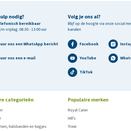
hulp nodig?
Volg je ons al?
telefonisch bereikbaar
Blijf op de hoogte via onze social m
m vrijdag: 08:30 - 13:00 uur
kanalen
tuur ons een WhatsApp bericht
Facebook
Inst
uur ons een e-mail
YouTube
What
TikTok
re categorieën
Populaire merken
er
Royal Canin
r
Hill's
men, halsbanden en tuigjes
Trixie