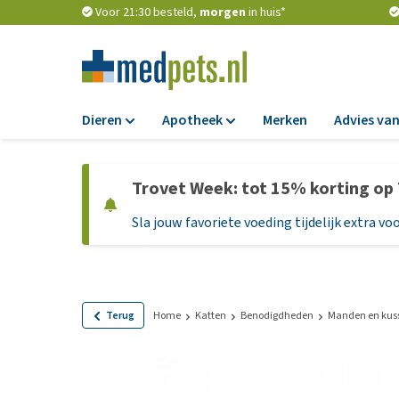
Voor 21:30 besteld,
morgen
in huis*
Dieren
Apotheek
Merken
Advies van
Voer
Apotheek
Trovet Week: tot 15% korting op
Hondenbrokken
Vlooien en teken
Sla jouw favoriete voeding tijdelijk extra voo
Natvoer
Ontworming
Dieetvoer
Medicijnen en
supplementen
Standaardvoer
Probiotica en we
Graanvrij honden
Terug
Home
Katten
Benodigdheden
Manden en kus
Vitamines en min
Puppyvoer en sna
Medische benodi
Glutenvrij honden