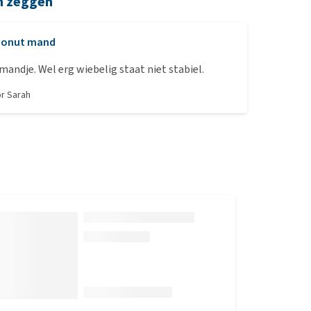
n zeggen
Donut mand
mandje. Wel erg wiebelig staat niet stabiel.
or
Sarah