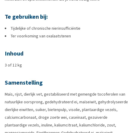
Te gebruiken bij:
Tijdelijke of chronische nierinsufficiëntie
Ter voorkoming van oxalaatstenen
Inhoud
3 of 12 kg
Samenstelling
Maïs, rijst, dierlijk vet, gestabiliseerd met gemengde tocoferolen van
natuurlijke oorsprong, gedehydrateerd ei, maïseiwit, gehydrolyseerde
dierlijke eiwitten, suiker, bietenpulp, visolie, plantaardige vezels,
calciumcarbonaat, droge zoete wei, caseïnaat, gezuiverde
plantaardige vezels, inuline, kaliumcitraat, kaliumchloride, zout,
magnesiumoxide, Eiwitbronnen: Gedehydrateerd ei, maïseiwit,