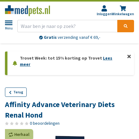
Inloggen
Winkelwagen
Menu
Gratis
verzending vanaf € 69,-
Trovet Week: tot 15% korting op Trovet
Lees
meer
Terug
Affinity Advance Veterinary Diets
Renal Hond
0 beoordelingen
Herhaal