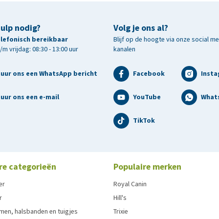
hulp nodig?
Volg je ons al?
telefonisch bereikbaar
Blijf op de hoogte via onze social m
m vrijdag: 08:30 - 13:00 uur
kanalen
tuur ons een WhatsApp bericht
Facebook
Inst
uur ons een e-mail
YouTube
What
TikTok
re categorieën
Populaire merken
er
Royal Canin
r
Hill's
men, halsbanden en tuigjes
Trixie