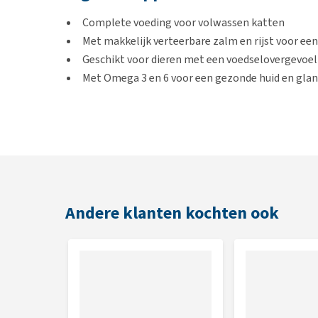
Complete voeding voor volwassen katten
Met makkelijk verteerbare zalm en rijst voor e
Geschikt voor dieren met een voedselovergevoel
Met Omega 3 en 6 voor een gezonde huid en gla
Te gebruiken bij:
Volwassen katten vanaf 1 jaar.
Smaak
Andere klanten kochten ook
Zalm
Inhoud
10 kg