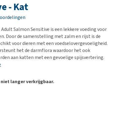
erproblemen
nd te zwaar wordt?
e - Kat
derdom en dementie
lp! Mijn hond plast in
eoordelingen
is. Wat nu?
ergewicht en conditie
kijk alles
e Adult Salmon Sensitive is een lekkere voeding voor
ieren, pezen en botten
n. Door de samenstelling met zalm en rijst is de
uchtbaarheid
chikt voor dieren met een voedselovergevoeligheid.
rsteunt het de darmflora waardoor het ook
kijk alles
den aan katten met een gevoelige spijsvertering.
e
 niet langer verkrijgbaar.