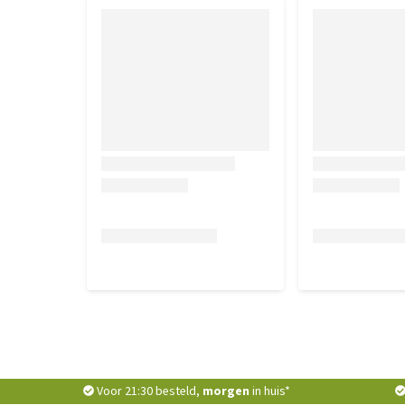
Voor 21:30 besteld,
morgen
in huis*