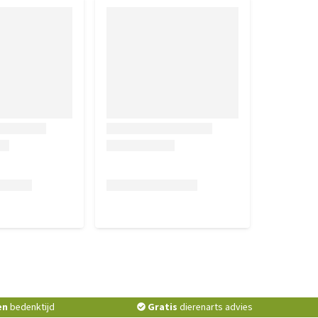
en
bedenktijd
Gratis
dierenarts advies