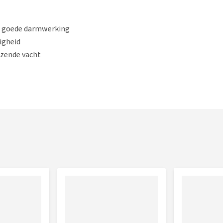
en goede darmwerking
igheid
nzende vacht