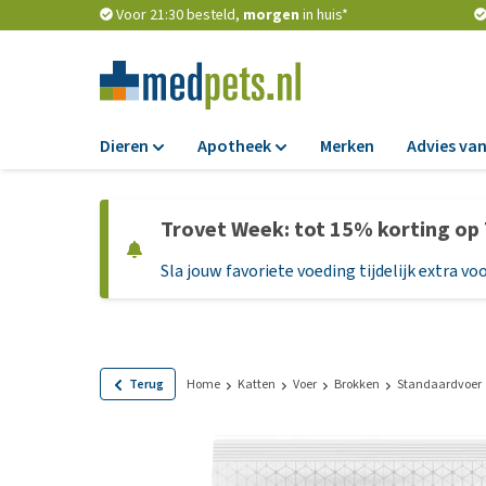
Voor 21:30 besteld,
morgen
in huis*
Dieren
Apotheek
Merken
Advies van
Voer
Apotheek
Trovet Week: tot 15% korting op
Hondenbrokken
Vlooien en teken
Sla jouw favoriete voeding tijdelijk extra voo
Natvoer
Ontworming
Dieetvoer
Medicijnen en
supplementen
Standaardvoer
Probiotica en we
Graanvrij honden
Terug
Home
Katten
Voer
Brokken
Standaardvoer
Vitamines en min
Puppyvoer en sna
Medische benodi
Glutenvrij honden