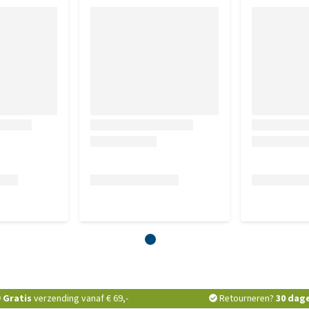
Gratis
verzending vanaf € 69,-
Retourneren?
30 dag