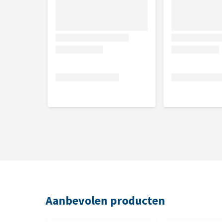
Samenstelling
Zalm (18%), maïseiwit, rijst (15%), gedehydrateerde
mengsel van tocoferolen van natuurlijke oorsprong,
kaliumchloride, plasma-eiwitten, natuurlijke bron 
polyfenolen (0,01%).
Analytische bestanddelen
Ruw eiwit 36,0%, ruw vet 16,0%, ruwe celstof 1,5% 
Nutritionele toevoegingsmiddelen
Vitamine A 27000 IU, vitamine D3 1800 IU, vitamine 
mg, ijzersulfaat-monohydraat 260 mg (Fe: 86 mg), ij
mg), kopersulfaat-pentahydraat33 mg (Cu: 8,8 mg
Aanbevolen producten
zinksulfaat-monohydraat 407 mg (Zn: 148 mg), natri
Ammoniumchloride 4 g. Met natuurlijke antioxidant