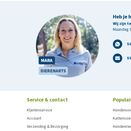
Heb je 
Wij zijn 
Maandag t/
S
St
Service & contact
Populai
Klantenservice
Hondenvo
Account
Kattenvoe
Verzending & Bezorging
Hondenrie