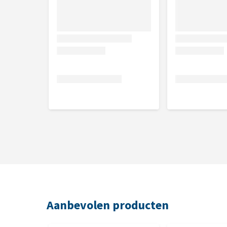
7,5 kg
Samenstelling
Kip (20%), gedehydrateerde gevogelte-eiwitten, tarw
tocoferolen van natuurlijke oorsprong, maïs, maïsei
eiwitten, bietenpulp, visolie, plasma-eiwitten, na
zout, tetra-natriumdifosfaat (0,24%), calciumcarbo
Analytische bestanddelen
Ruw eiwit 27%, ruw vet 19%, ruwe vezel 2,2%, anor
Nutritionele toevoegingsmiddelen
Vitamine A 27000 IU, vitamine D3 1800 IU, vitamine
Aanbevolen producten
mg (Fe: 86 mg), kaliumjodide 1,9 mg (I: 1,4 mg), ko
mangaansulfaat-monohydraat 123 mg (Mn: 40 mg), 