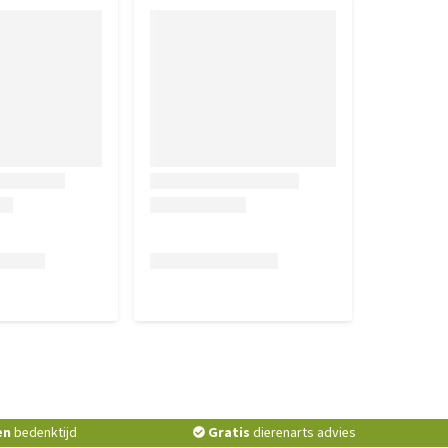
en
bedenktijd
Gratis
dierenarts advies