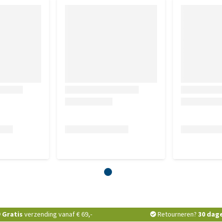
e antioxidanten.
Gratis
verzending vanaf € 69,-
Retourneren?
30 dag