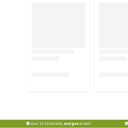
natriumseleniet 0,2 mg (Se: 0,1 mg). Met natuurlijk
Voor 21:30 besteld,
morgen
in huis*