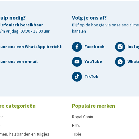
hulp nodig?
Volg je ons al?
telefonisch bereikbaar
Blijf op de hoogte via onze social m
m vrijdag: 08:30 - 13:00 uur
kanalen
tuur ons een WhatsApp bericht
Facebook
Inst
uur ons een e-mail
YouTube
What
TikTok
re categorieën
Populaire merken
er
Royal Canin
r
Hill's
men, halsbanden en tuigjes
Trixie