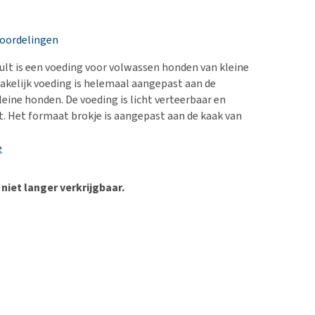
erproblemen
nd te zwaar wordt?
derdom en dementie
lp! Mijn hond plast in
eoordelingen
is. Wat nu?
ergewicht en conditie
kijk alles
ult is een voeding voor volwassen honden van kleine
ieren, pezen en botten
akelijk voeding is helemaal aangepast aan de
uchtbaarheid
leine honden. De voeding is licht verteerbaar en
st. Het formaat brokje is aangepast aan de kaak van
kijk alles
e
 niet langer verkrijgbaar.