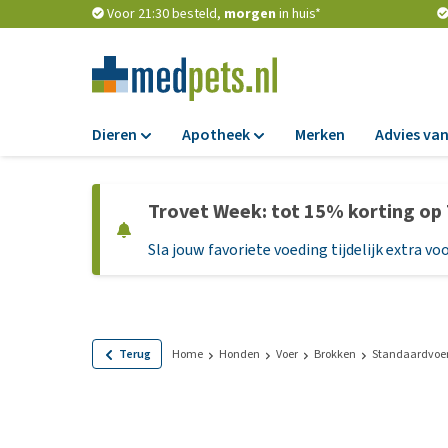
Voor 21:30 besteld,
morgen
in huis*
Dieren
Apotheek
Merken
Advies van
Voer
Apotheek
Trovet Week: tot 15% korting op
Hondenbrokken
Vlooien en teken
Sla jouw favoriete voeding tijdelijk extra voo
Natvoer
Ontworming
Dieetvoer
Medicijnen en
supplementen
Standaardvoer
Probiotica en we
Graanvrij honden
Terug
Home
Honden
Voer
Brokken
Standaardvoe
Vitamines en min
Puppyvoer en sna
Medische benodi
Glutenvrij honden