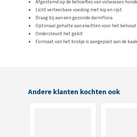
Afgestemd op de behoeftes van volwassen honde
Licht verteerbare voeding met kip en rijst
Draag bij aan een gezonde darmflora
Optimaal gehalte aan eiwitten voor het behoud
Ondersteunt het gebit
Formaat van het brokje is aangepast aan de kaak
Met omega-3 en omega-6 vetzuren voor een gez
Geschikt voor
Volwassen honden van kleine rassen onder de 10 kg.
Andere klanten kochten ook
Smaak
Kip en rijst
Inhoud