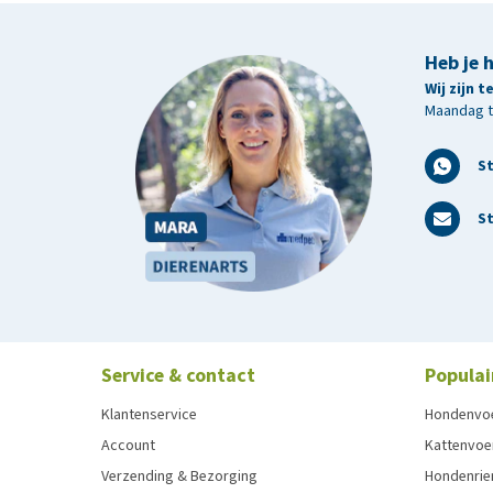
Heb je 
Wij zijn 
Maandag t/
S
St
Service & contact
Populai
Klantenservice
Hondenvo
Account
Kattenvoe
Verzending & Bezorging
Hondenrie