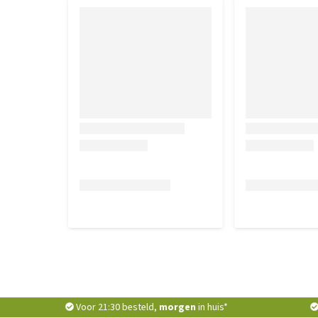
Voor 21:30 besteld,
morgen
in huis*