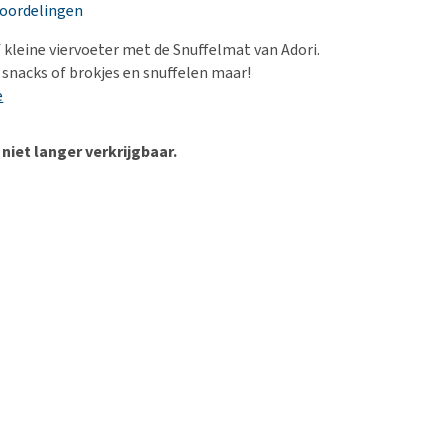
erproblemen
nd te zwaar wordt?
eoordelingen
derdom en dementie
lp! Mijn hond plast in
f kleine viervoeter met de Snuffelmat van Adori.
is. Wat nu?
ergewicht en conditie
 snacks of brokjes en snuffelen maar!
kijk alles
e
ieren, pezen en botten
uchtbaarheid
 niet langer verkrijgbaar.
kijk alles