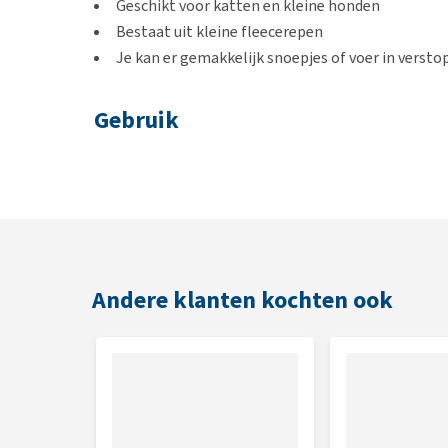
Geschikt voor katten en kleine honden
Bestaat uit kleine fleecerepen
Je kan er gemakkelijk snoepjes of voer in verst
Gebruik
Het beste kun je de mat wegleggen wanneer hij leeg is
spannend voor de dieren.
Kleur
Roze, blauw en grijs
Andere klanten kochten ook
Afmetingen
50 x 40 cm