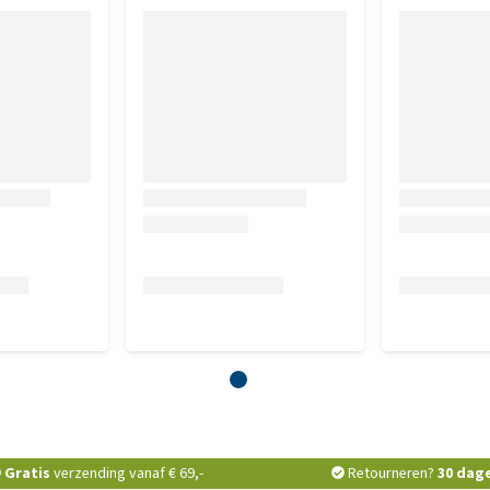
Gratis
verzending vanaf € 69,-
Retourneren?
30 dag