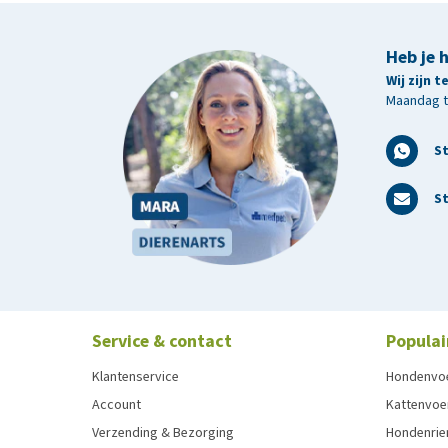
Heb je 
Wij zijn 
Maandag t/
S
St
Service & contact
Populai
Klantenservice
Hondenvo
Account
Kattenvoe
Verzending & Bezorging
Hondenrie