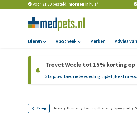
Voor 21:30 besteld,
morgen
in huis*
Dieren
Apotheek
Merken
Advies van
Voer
Apotheek
Trovet Week: tot 15% korting op
Hondenbrokken
Vlooien en teken
Sla jouw favoriete voeding tijdelijk extra voo
Natvoer
Ontworming
Dieetvoer
Medicijnen en
supplementen
Standaardvoer
Probiotica en we
Graanvrij honden
Terug
Home
Honden
Benodigdheden
Speelgoed
S
Vitamines en min
Puppyvoer en sna
Medische benodi
Glutenvrij honden