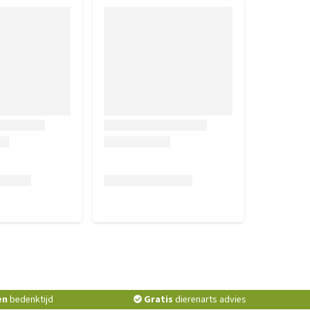
en
bedenktijd
Gratis
dierenarts advies