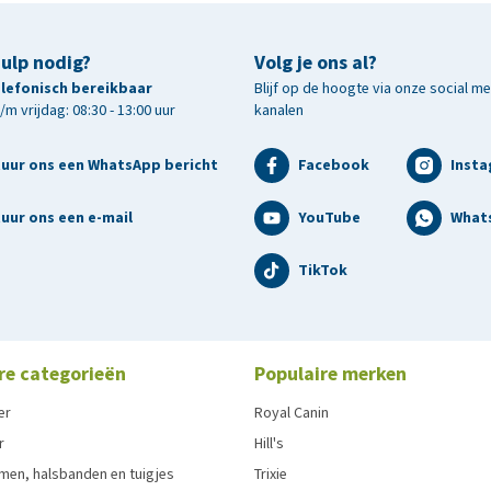
hulp nodig?
Volg je ons al?
telefonisch bereikbaar
Blijf op de hoogte via onze social m
m vrijdag: 08:30 - 13:00 uur
kanalen
tuur ons een WhatsApp bericht
Facebook
Inst
uur ons een e-mail
YouTube
What
TikTok
re categorieën
Populaire merken
er
Royal Canin
r
Hill's
men, halsbanden en tuigjes
Trixie