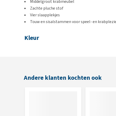
Middelgroot krabmeubel
Zachte pluche stof
Vier slaapplekjes
Touw en sisalstammen voor speel- en krabplezi
Kleur
Donkergrijs/lichtgrijs
Afmetingen
60 x 60 x 120 cm
Andere klanten kochten ook
Stamdiameter 9 cm