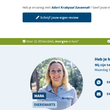
Heb je ervaring met
Adori Krabpaal Savannah
? Geef jouw m
Schrijf jouw eigen review
Voor 21:30 besteld,
morgen
in huis*
Heb je 
Wij zijn 
Maandag t/
S
St