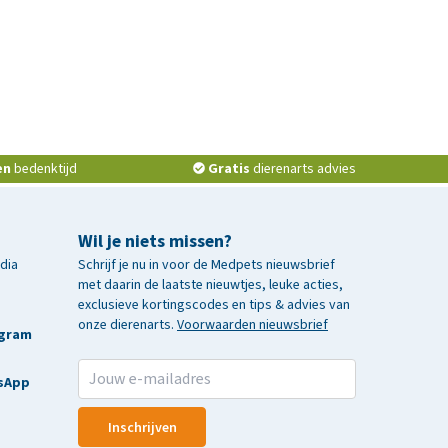
en
bedenktijd
Gratis
dierenarts advies
Wil je niets missen?
edia
Schrijf je nu in voor de Medpets nieuwsbrief
met daarin de laatste nieuwtjes, leuke acties,
exclusieve kortingscodes en tips & advies van
onze dierenarts.
Voorwaarden nieuwsbrief
agram
sApp
Inschrijven