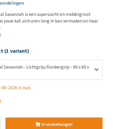
erproblemen
nd te zwaar wordt?
eoordelingen
derdom en dementie
lp! Mijn hond plast in
al Savannah is een superzacht en middelgroot
is. Wat nu?
ergewicht en conditie
 jouw kat zich uren lang in kan vermaken en haar
kijk alles
.
ieren, pezen en botten
e
uchtbaarheid
kijk alles
ct (1 variant)
l Savannah - Lichtgrijs/Donkergrijs - 60 x 60 x
-08-2026 in huis
0
In winkelwagen