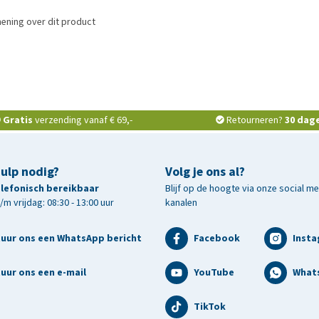
ening over dit product
Gratis
verzending vanaf € 69,-
Retourneren?
30 dag
hulp nodig?
Volg je ons al?
telefonisch bereikbaar
Blijf op de hoogte via onze social m
m vrijdag: 08:30 - 13:00 uur
kanalen
tuur ons een WhatsApp bericht
Facebook
Inst
uur ons een e-mail
YouTube
What
TikTok