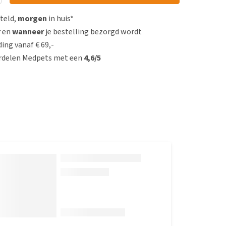
steld,
morgen
in huis*
r
en
wanneer
je bestelling bezorgd wordt
ing vanaf € 69,-
rdelen Medpets met een
4,6/5