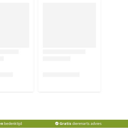
en
bedenktijd
Gratis
dierenarts advies