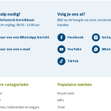
hulp nodig?
Volg je ons al?
telefonisch bereikbaar
Blijf op de hoogte via onze social m
m vrijdag: 08:30 - 13:00 uur
kanalen
tuur ons een WhatsApp bericht
Facebook
Inst
uur ons een e-mail
YouTube
What
TikTok
re categorieën
Populaire merken
er
Royal Canin
r
Hill's
men, halsbanden en tuigjes
Trixie