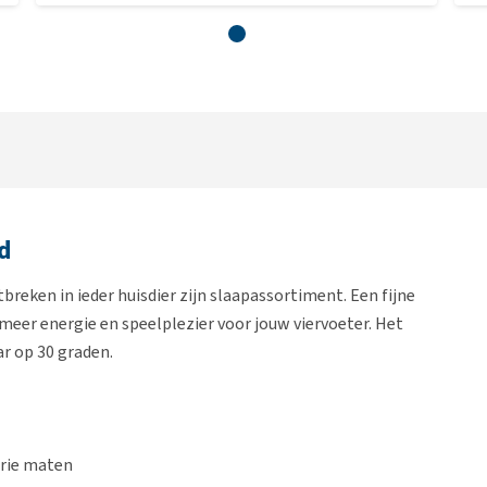
d
reken in ieder huisdier zijn slaapassortiment. Een fijne
meer energie en speelplezier voor jouw viervoeter. Het
r op 30 graden.
drie maten