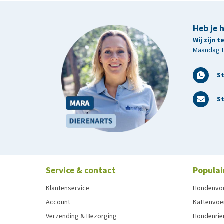
Heb je 
Wij zijn 
Maandag t/
S
St
Service & contact
Populai
Klantenservice
Hondenvo
Account
Kattenvoe
Verzending & Bezorging
Hondenrie