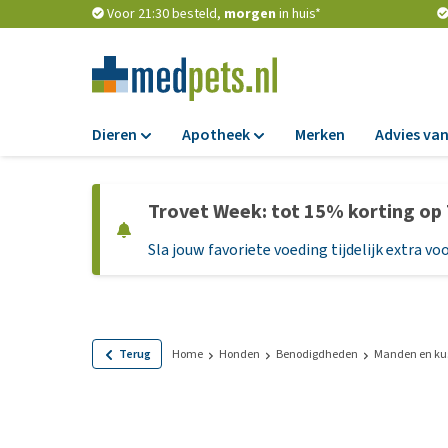
Voor 21:30 besteld,
morgen
in huis*
Dieren
Apotheek
Merken
Advies van
Voer
Apotheek
Trovet Week: tot 15% korting op
Hondenbrokken
Vlooien en teken
Sla jouw favoriete voeding tijdelijk extra voo
Natvoer
Ontworming
Dieetvoer
Medicijnen en
supplementen
Standaardvoer
Probiotica en we
Graanvrij honden
Terug
Home
Honden
Benodigdheden
Manden en ku
Vitamines en min
Puppyvoer en sna
Medische benodi
Glutenvrij honden