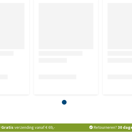
Gratis
verzending vanaf € 69,-
Retourneren?
30 dag