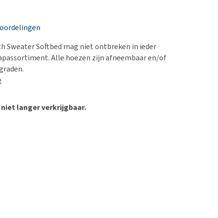
erproblemen
nd te zwaar wordt?
d
derdom en dementie
lp! Mijn hond plast in
eoordelingen
is. Wat nu?
ergewicht en conditie
kijk alles
h Sweater Softbed mag niet ontbreken in ieder
ieren, pezen en botten
laapassortiment. Alle hoezen zijn afneembaar en/of
uchtbaarheid
graden.
e
kijk alles
 niet langer verkrijgbaar.