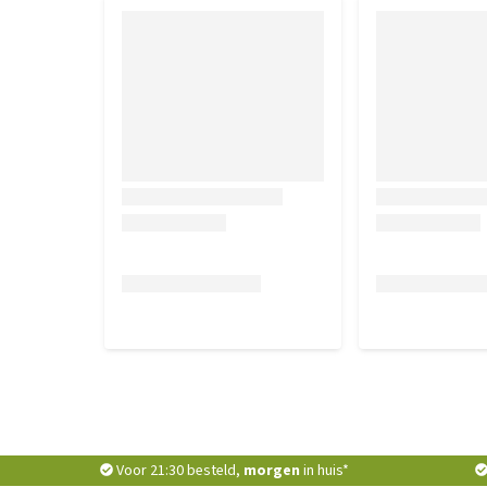
Voor 21:30 besteld,
morgen
in huis*