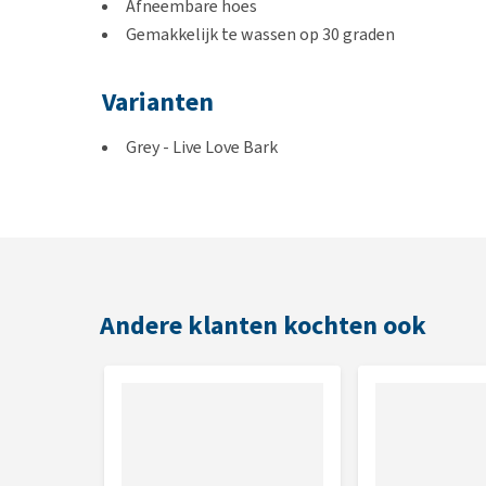
Afneembare hoes
Gemakkelijk te wassen op 30 graden
Varianten
Grey - Live Love Bark
Dark Grey - You Had Me At Woof
Afmetingen
S: 50 x 40 cm
M: 70 x 50 cm
Andere klanten kochten ook