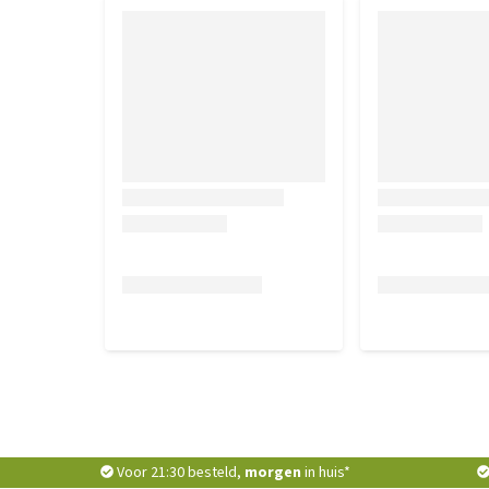
Voor 21:30 besteld,
morgen
in huis*