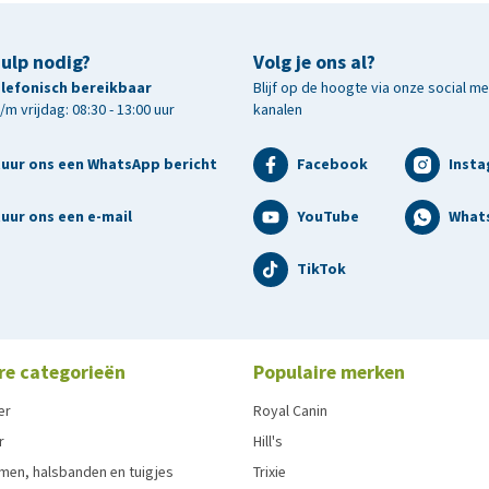
hulp nodig?
Volg je ons al?
telefonisch bereikbaar
Blijf op de hoogte via onze social m
m vrijdag: 08:30 - 13:00 uur
kanalen
tuur ons een WhatsApp bericht
Facebook
Inst
uur ons een e-mail
YouTube
What
TikTok
re categorieën
Populaire merken
er
Royal Canin
r
Hill's
men, halsbanden en tuigjes
Trixie