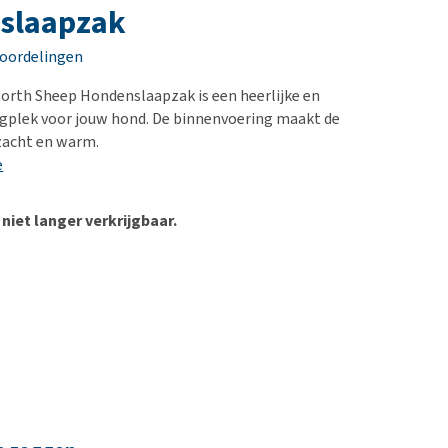
erproblemen
nd te zwaar wordt?
slaapzak
derdom en dementie
lp! Mijn hond plast in
eoordelingen
is. Wat nu?
ergewicht en conditie
kijk alles
orth Sheep Hondenslaapzak is een heerlijke en
ieren, pezen en botten
gplek voor jouw hond. De binnenvoering maakt de
uchtbaarheid
zacht en warm.
e
kijk alles
 niet langer verkrijgbaar.