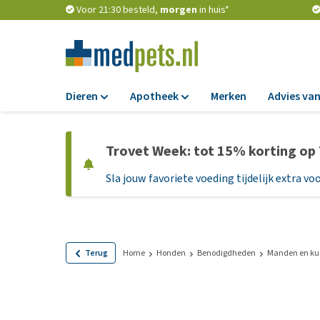
Voor 21:30 besteld,
morgen
in huis*
Dieren
Apotheek
Merken
Advies van
Voer
Apotheek
Trovet Week: tot 15% korting op
Hondenbrokken
Vlooien en teken
Sla jouw favoriete voeding tijdelijk extra voo
Natvoer
Ontworming
Dieetvoer
Medicijnen en
supplementen
Standaardvoer
Probiotica en we
Graanvrij honden
Terug
Home
Honden
Benodigdheden
Manden en ku
Vitamines en min
Puppyvoer en sna
Medische benodi
Glutenvrij honden