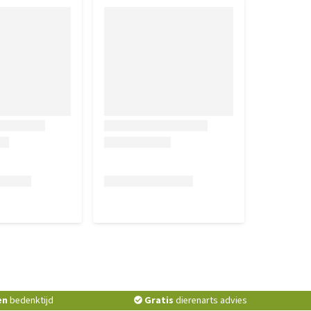
en
bedenktijd
Gratis
dierenarts advies