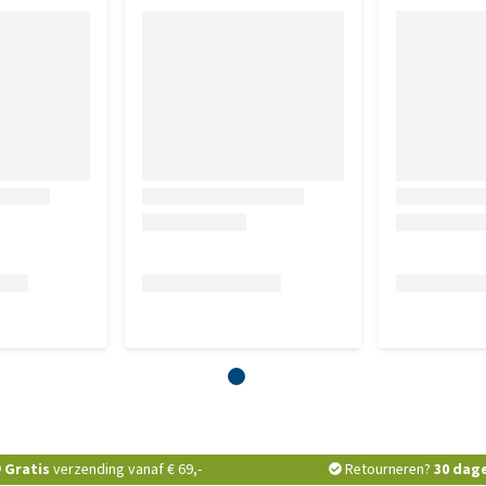
Gratis
verzending vanaf € 69,-
Retourneren?
30 dag