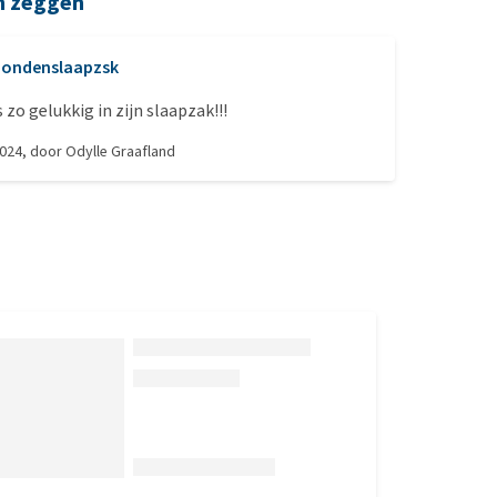
n zeggen
ondenslaapzsk
 zo gelukkig in zijn slaapzak!!!
2024
, door
Odylle Graafland