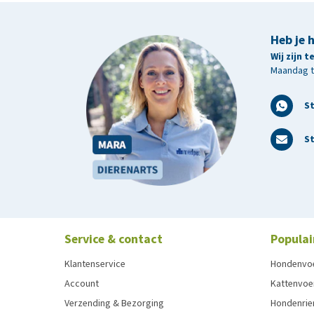
Heb je 
Wij zijn 
Maandag t/
S
St
Service & contact
Populai
Klantenservice
Hondenvo
Account
Kattenvoe
Verzending & Bezorging
Hondenrie