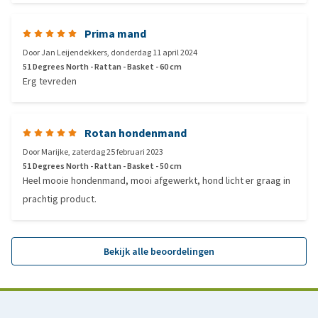
Prima mand
Door
Jan Leijendekkers
,
donderdag 11 april 2024
51 Degrees North - Rattan - Basket - 60 cm
Erg tevreden
Rotan hondenmand
Door
Marijke
,
zaterdag 25 februari 2023
51 Degrees North - Rattan - Basket - 50 cm
Heel mooie hondenmand, mooi afgewerkt, hond licht er graag in
prachtig product.
Bekijk alle beoordelingen