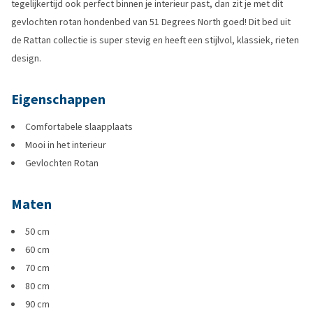
tegelijkertijd ook perfect binnen je interieur past, dan zit je met dit
gevlochten rotan hondenbed van 51 Degrees North goed! Dit bed uit
de Rattan collectie is super stevig en heeft een stijlvol, klassiek, rieten
design.
Eigenschappen
Comfortabele slaapplaats
Mooi in het interieur
Gevlochten Rotan
Maten
50 cm
60 cm
70 cm
80 cm
90 cm