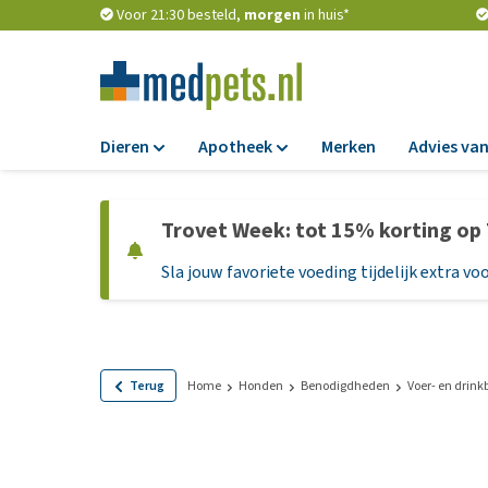
Voor 21:30 besteld,
morgen
in huis*
Dieren
Apotheek
Merken
Advies van
Voer
Apotheek
Trovet Week: tot 15% korting op
Hondenbrokken
Vlooien en teken
Sla jouw favoriete voeding tijdelijk extra voo
Natvoer
Ontworming
Dieetvoer
Medicijnen en
supplementen
Standaardvoer
Probiotica en we
Graanvrij honden
Terug
Home
Honden
Benodigdheden
Voer- en drin
Vitamines en min
Puppyvoer en sna
Medische benodi
Glutenvrij honden