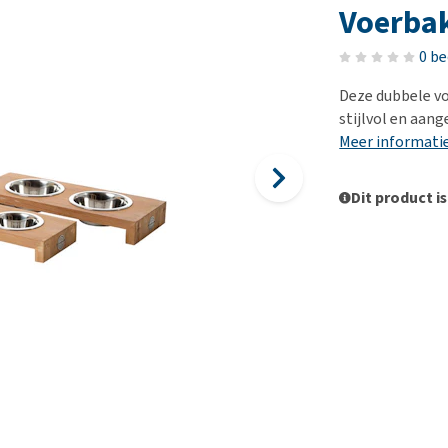
Bench
Nierproblemen
BARF
Ni
ho
er
Voerba
Voer- en drinkbakken
Ouderdom en dementie
Puppy apotheek
Ou
He
nvoer
0 b
hu
Op reis en onderweg
Overgewicht en conditie
Vuurwerkangst
Ov
r
Be
Deze dubbele vo
Bekijk alles
Bekijk alles
Puppy benodigdheden
Sp
stijlvol en aan
Bekijk alles
Vr
Meer informati
Be
Dit product is