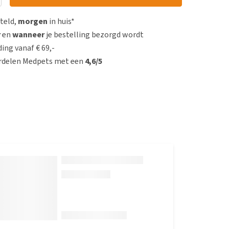
steld,
morgen
in huis*
r
en
wanneer
je bestelling bezorgd wordt
ing vanaf € 69,-
rdelen Medpets met een
4,6/5