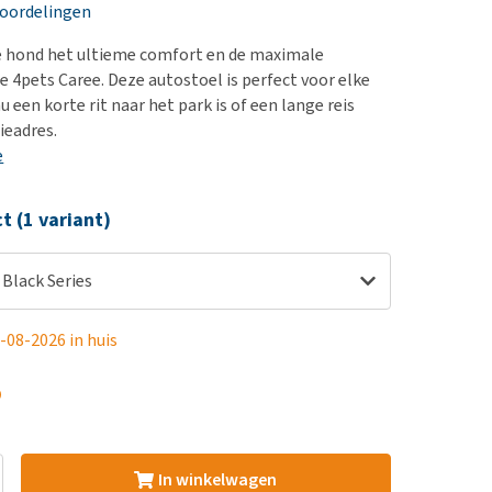
erproblemen
nd te zwaar wordt?
eoordelingen
derdom en dementie
lp! Mijn hond plast in
e hond het ultieme comfort en de maximale
is. Wat nu?
ergewicht en conditie
e 4pets Caree. Deze autostoel is perfect voor elke
kijk alles
nu een korte rit naar het park is of een lange reis
ieren, pezen en botten
ieadres.
uchtbaarheid
e
kijk alles
ct (1 variant)
 Black Series
-08-2026 in huis
5
In winkelwagen