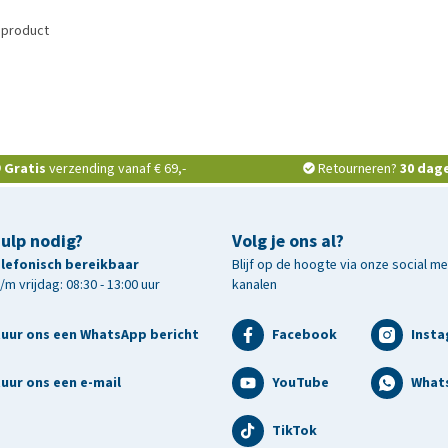
 product
Gratis
verzending vanaf € 69,-
Retourneren?
30 dag
hulp nodig?
Volg je ons al?
telefonisch bereikbaar
Blijf op de hoogte via onze social m
m vrijdag: 08:30 - 13:00 uur
kanalen
tuur ons een WhatsApp bericht
Facebook
Inst
uur ons een e-mail
YouTube
What
TikTok