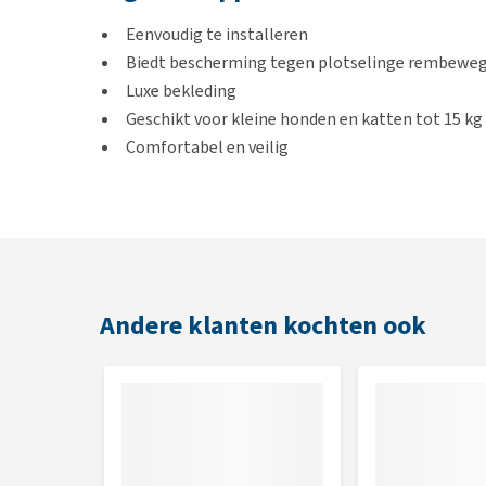
Eenvoudig te installeren
Biedt bescherming tegen plotselinge rembewe
Luxe bekleding
Geschikt voor kleine honden en katten tot 15 kg
Comfortabel en veilig
Kleur
Zwart
Andere klanten kochten ook
Afmetingen
46,5 cm x 47,2 cm x 57 cm