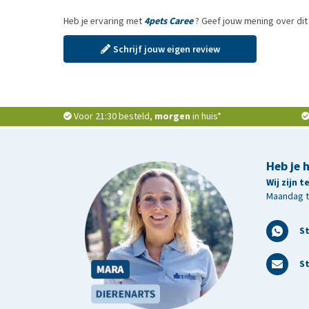
Heb je ervaring met
4pets Caree
? Geef jouw mening over dit
Schrijf jouw eigen review
Voor 21:30 besteld,
morgen
in huis*
Heb je 
Wij zijn 
Maandag t/
S
St