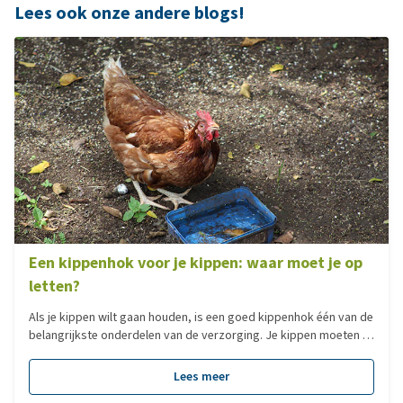
Lees ook onze andere blogs!
Een kippenhok voor je kippen: waar moet je op
letten?
Als je kippen wilt gaan houden, is een goed kippenhok één van de
belangrijkste onderdelen van de verzorging. Je kippen moeten er
veilig, comfortabel en gezond in kunnen leven. Maar waar moet je
precies op letten bij het uitkiezen of bouwen van een kippenhok?
Lees meer
In deze blog leggen we alles uit over de onderdelen, grootte,