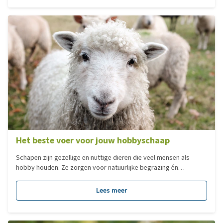
materialen, locatie en inrichting van het ideale kippenhok.
Het beste voer voor jouw hobbyschaap
Schapen zijn gezellige en nuttige dieren die veel mensen als
hobby houden. Ze zorgen voor natuurlijke begrazing én
levendigheid in de wei. Maar ook een hobbyschaap heeft een
goed uitgebalanceerd dieet nodig om gezond te blijven. De
Lees meer
voedingsbehoefte van een schaap dat hobbymatig gehouden
wordt, wijkt af van die van een productieschaap. Waar
productiedieren extra energie nodig hebben voor melk, wol of