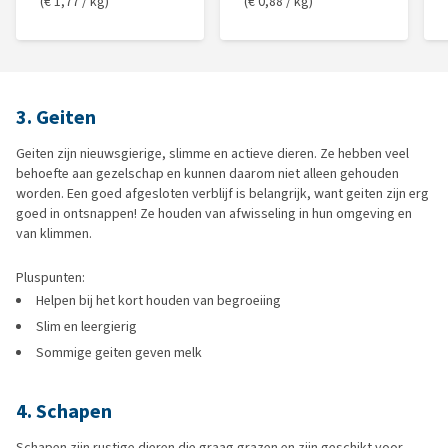
(€ 1,77 / kg)
(€ 0,88 / kg)
3. Geiten
Geiten zijn nieuwsgierige, slimme en actieve dieren. Ze hebben veel
behoefte aan gezelschap en kunnen daarom niet alleen gehouden
worden. Een goed afgesloten verblijf is belangrijk, want geiten zijn erg
goed in ontsnappen! Ze houden van afwisseling in hun omgeving en
van klimmen.
Pluspunten:
Helpen bij het kort houden van begroeiing
Slim en leergierig
Sommige geiten geven melk
4. Schapen
Schapen zijn rustige dieren die graag grazen en zijn geschikt voor