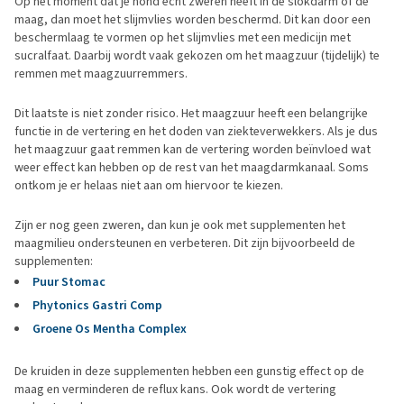
Op het moment dat je hond echt zweren heeft in de slokdarm of de
maag, dan moet het slijmvlies worden beschermd. Dit kan door een
beschermlaag te vormen op het slijmvlies met een medicijn met
sucralfaat. Daarbij wordt vaak gekozen om het maagzuur (tijdelijk) te
remmen met maagzuurremmers.
Dit laatste is niet zonder risico. Het maagzuur heeft een belangrijke
functie in de vertering en het doden van ziekteverwekkers. Als je dus
het maagzuur gaat remmen kan de vertering worden beïnvloed wat
weer effect kan hebben op de rest van het maagdarmkanaal. Soms
ontkom je er helaas niet aan om hiervoor te kiezen.
Zijn er nog geen zweren, dan kun je ook met supplementen het
maagmilieu ondersteunen en verbeteren. Dit zijn bijvoorbeeld de
supplementen:
Puur Stomac
Phytonics Gastri Comp
Groene Os Mentha Complex
De kruiden in deze supplementen hebben een gunstig effect op de
maag en verminderen de reflux kans. Ook wordt de vertering