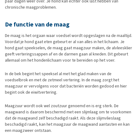
paar dagen weer over. Je hond kan echter ook last hebben van
chronische maagproblemen.
De functie van de maag
De maag is het orgaan waar voedsel wordt opgeslagen na de maaltijd.
Voordat je hond gaat eten gebeurt er al van alles in het lichaam. Je
hond gaat speekselen, de maag gaat maagzuur maken, de alvleesklier
geeft verteringssappen af en de darmen gaan al kneden. Dit gebeurt
allemaal om het hondenlichaam voor te bereiden op het voer.
In de bek begint het speeksel al met het glad maken van de
voedselbrok en met de zetmeel vertering. In de maag zorgt het
maagzuur er vervolgens voor dat bacteriën worden gedood en hier
begint ook de eiwitvertering.
Maagzuur wordt ook wel zoutzuur genoemd en is erg sterk. De
maagwand is daarom beschermd met een slijmlaag om te voorkomen
dat de maagwand zelf beschadigd raakt. Als deze slijmvlieslaag
beschadigd raakt, kan het maagzuur de maagwand aantasten en kan
een maagzweer ontstaan.