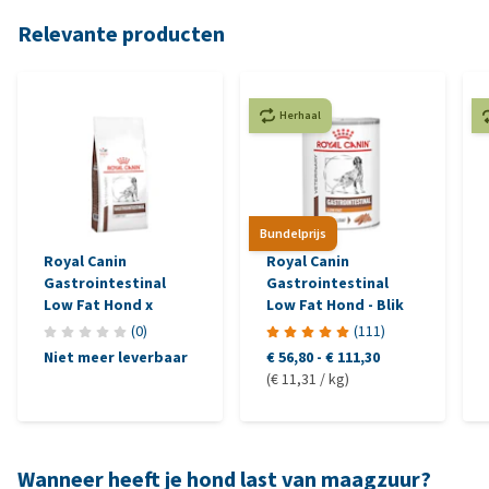
Relevante producten
Herhaal
Bundelprijs
Royal Canin
Royal Canin
Gastrointestinal
Gastrointestinal
Low Fat Hond x
Low Fat Hond - Blik
(
0
)
(
111
)
Niet meer leverbaar
€ 56,80
-
€ 111,30
(€ 11,31 / kg)
Wanneer heeft je hond last van maagzuur?