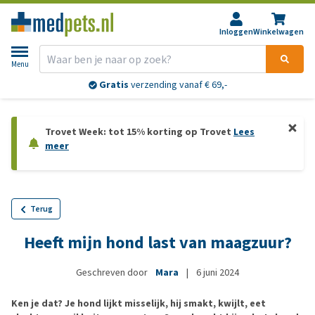
Inloggen
Winkelwagen
Menu
Gratis
verzending vanaf € 69,-
Trovet Week: tot 15% korting op Trovet
Lees
meer
Terug
Heeft mijn hond last van maagzuur?
Geschreven door
Mara
|
6 juni 2024
Ken je dat? Je hond lijkt misselijk, hij smakt, kwijlt, eet