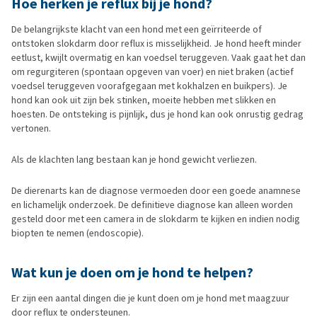
Hoe herken je reflux bij je hond?
De belangrijkste klacht van een hond met een geïrriteerde of
ontstoken slokdarm door reflux is misselijkheid. Je hond heeft minder
eetlust, kwijlt overmatig en kan voedsel teruggeven. Vaak gaat het dan
om regurgiteren (spontaan opgeven van voer) en niet braken (actief
voedsel teruggeven voorafgegaan met kokhalzen en buikpers). Je
hond kan ook uit zijn bek stinken, moeite hebben met slikken en
hoesten. De ontsteking is pijnlijk, dus je hond kan ook onrustig gedrag
vertonen.
Als de klachten lang bestaan kan je hond gewicht verliezen.
De dierenarts kan de diagnose vermoeden door een goede anamnese
en lichamelijk onderzoek. De definitieve diagnose kan alleen worden
gesteld door met een camera in de slokdarm te kijken en indien nodig
biopten te nemen (endoscopie).
Wat kun je doen om je hond te helpen?
Er zijn een aantal dingen die je kunt doen om je hond met maagzuur
door reflux te ondersteunen.