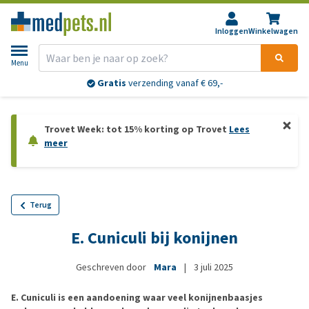
Inloggen
Winkelwagen
Menu
Gratis
verzending vanaf € 69,-
Trovet Week: tot 15% korting op Trovet
Lees
meer
Terug
E. Cuniculi bij konijnen
Geschreven door
Mara
|
3 juli 2025
E. Cuniculi is een aandoening waar veel konijnenbaasjes