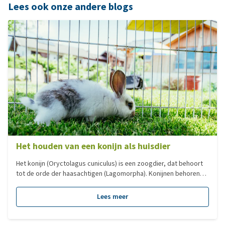
Lees ook onze andere blogs
Het houden van een konijn als huisdier
Het konijn (Oryctolagus cuniculus) is een zoogdier, dat behoort
tot de orde der haasachtigen (Lagomorpha). Konijnen behoren
niet tot de knaagdieren, al wordt dit vaak gedacht. In dit artikel
besteden we aandacht aan wat er komt kijken bij het houden van
Lees meer
een konijn als huisdier.