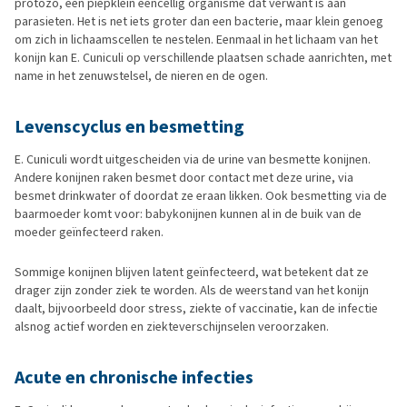
protozo, een piepklein eencellig organisme dat verwant is aan
parasieten. Het is net iets groter dan een bacterie, maar klein genoeg
om zich in lichaamscellen te nestelen. Eenmaal in het lichaam van het
konijn kan E. Cuniculi op verschillende plaatsen schade aanrichten, met
name in het zenuwstelsel, de nieren en de ogen.
Levenscyclus en besmetting
E. Cuniculi wordt uitgescheiden via de urine van besmette konijnen.
Andere konijnen raken besmet door contact met deze urine, via
besmet drinkwater of doordat ze eraan likken. Ook besmetting via de
baarmoeder komt voor: babykonijnen kunnen al in de buik van de
moeder geïnfecteerd raken.
Sommige konijnen blijven latent geïnfecteerd, wat betekent dat ze
drager zijn zonder ziek te worden. Als de weerstand van het konijn
daalt, bijvoorbeeld door stress, ziekte of vaccinatie, kan de infectie
alsnog actief worden en ziekteverschijnselen veroorzaken.
Acute en chronische infecties