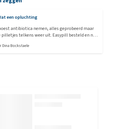
n zeggen
at een opluchting
moest antibiotica nemen, alles geprobeerd maar
 pilletjes telkens weer uit. Easypill besteld en nu
 zonder problemen. Het is makkelijk kneedbaar
or
Dina Bockstaele
tje. Ze vindt het zelfs een snoepje. Zeer snelle