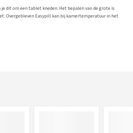
n je dit om een tablet kneden. Het bepalen van de grote is
let. Overgebleven Easypill kan bij kamertemperatuur in het
oordeelbox van 20 stuks verkrijgbaar. De hondenvariant is ook
iaal
Easypill voor de kat
.
rlijke vetten, voorgegelatineerd tarwezetmeel,
versterker, conserveermiddelen, kleurstoffen.