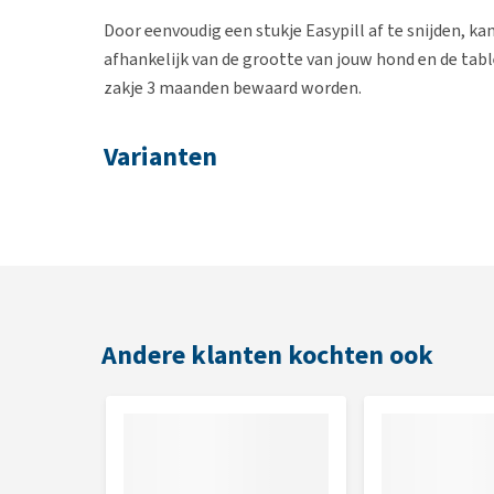
Door eenvoudig een stukje Easypill af te snijden, ka
afhankelijk van de grootte van jouw hond en de tab
zakje 3 maanden bewaard worden.
Varianten
Easypill is zowel per stuk van 20 gram, als in een v
bruikbaar voor fretten. Voor katten hebben ze spec
Samenstelling:
Pluimveemeel, glucosestroop, water, guarmeel, die
Andere klanten kochten ook
tarwegluten, CE goedgekeurde antioxidanten, smaak