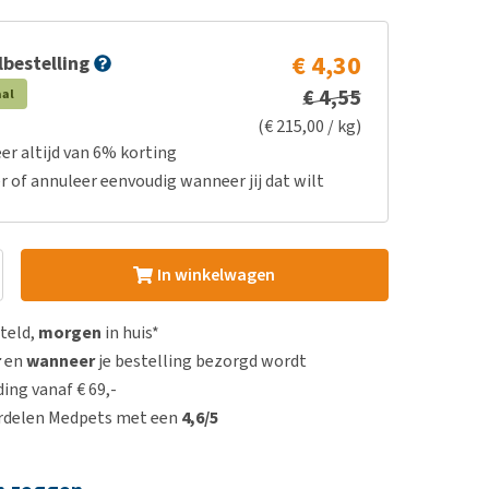
€ 4,30
bestelling
€ 4,55
aal
(€ 215,00 / kg)
er altijd van 6% korting
r of annuleer eenvoudig wanneer jij dat wilt
In winkelwagen
steld,
morgen
in huis*
r
en
wanneer
je bestelling bezorgd wordt
ing vanaf € 69,-
rdelen Medpets met een
4,6/5