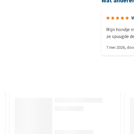
Wat andere
W
Mijn hondje 
ze spuugde de
neemt ze het
7 mei 2026
, do
rond het pille
levering.