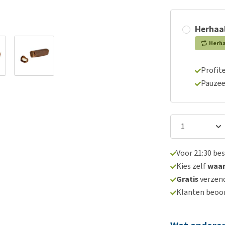
Herhaal
Herh
Profite
Pauzee
Voor 21:30 be
Kies zelf
waa
Gratis
verzend
Klanten beoo