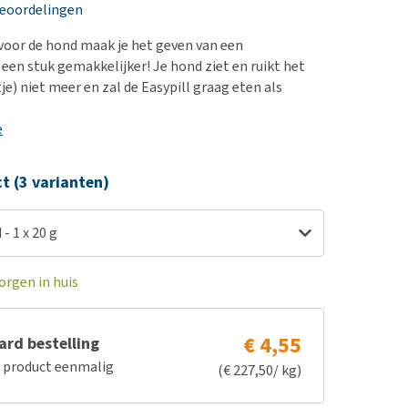
erproblemen
nd te zwaar wordt?
beoordelingen
derdom en dementie
lp! Mijn hond plast in
 voor de hond maak je het geven van een
is. Wat nu?
ergewicht en conditie
 een stuk gemakkelijker! Je hond ziet en ruikt het
kijk alles
je) niet meer en zal de Easypill graag eten als
ieren, pezen en botten
uchtbaarheid
e
kijk alles
ct (3 varianten)
- 1 x 20 g
orgen in huis
€ 4,55
rd bestelling
e product eenmalig
(€ 227,50/ kg)