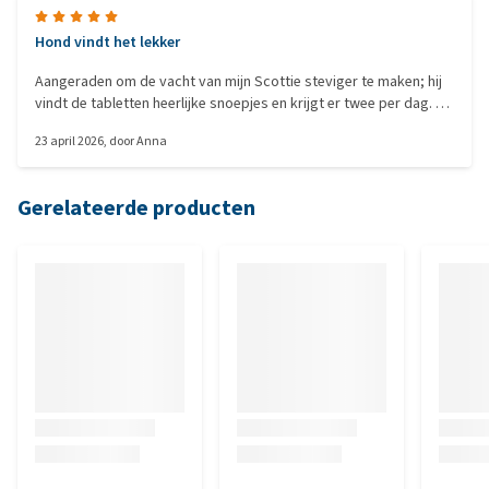
Hond vindt het lekker
Aangeraden om de vacht van mijn Scottie steviger te maken; hij
vindt de tabletten heerlijke snoepjes en krijgt er twee per dag. Of
het verschil maakt, zullen we binnen enkele weken zien. De
23 april 2026
, door
Anna
levering de volgende dag liep mis, maar dat ligt aan de
leverancier...
Gerelateerde producten