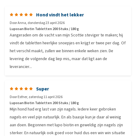
Hond vindt het lekker
Door
Anna
,
donderdag 23 april 2026
Luposan Biotin Tabletten 200 Stuks / 180 g
Aangeraden om de vacht van mijn Scottie steviger te maken; hij
vindt de tabletten heerlijke snoepjes en krijgt er twee per dag. Of
het verschil maakt, zullen we binnen enkele weken zien. De
levering de volgende dag liep mis, maar dat ligt aan de
leverancier...
Super
Door
Esther
,
zaterdag 11 april 2026
Luposan Biotin Tabletten 200 Stuks / 180 g
Mijn hond had erg last van zijn nagels. Iedere keer gebroken
nagels en veel pijn natuurlijk. En als baasje kun je daar al weinig
aan doen. Begonnen met lupo biotin en geweldig zijn nagels zijn
sterker. En natuurlijk ook goed voor huid dus een win win situatie