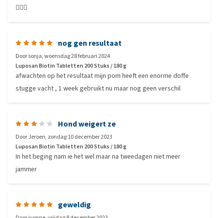
👍🏻😃
nog gen resultaat
Door
sonja
,
woensdag 28 februari 2024
Luposan Biotin Tabletten 200 Stuks / 180 g
afwachten op het resultaat mijn pom heeft een enorme doffe
stugge vacht , 1 week gebruikt nu maar nog geen verschil
Hond weigert ze
Door
Jeroen
,
zondag 10 december 2023
Luposan Biotin Tabletten 200 Stuks / 180 g
In het beging nam ie het wel maar na tweedagen niet meer
jammer
geweldig
Door
ivonne
,
vrijdag 8 december 2023